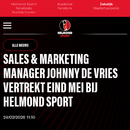
Helmond Sport
Academie
Zakelijk
Fanaticats
Fanstore
Maatschappelijk
Ruimte huren
ALLE NIEUWS
SALES & MARKETING
MANAGER JOHNNY DE VRIES
VERTREKT EIND MEI BIJ
HELMOND SPORT
24/02/2026 11:10