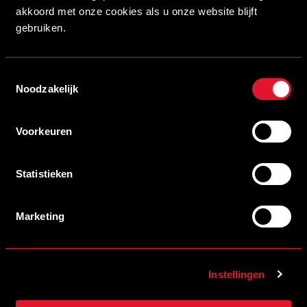
akkoord met onze cookies als u onze website blijft
gebruiken.
Toestemmingsselectie
Noodzakelijk
Voorkeuren
Statistieken
30/04/2026 19:12
HET VRIENDENLOTERIJ FANFONDS SCHENKT 34.500 EURO AAN
HELMOND SPORT EN FC DEN BOSCH
LEES MEER
Marketing
Instellingen