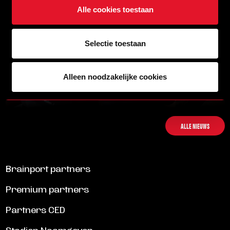
Alle cookies toestaan
Selectie toestaan
13/04/2026 19:00
Alleen noodzakelijke cookies
MANDERS TOTAAL TRAPT HET BUITENSCHILDERSEIZOEN AF BIJ
HELMOND SPORT
LEES MEER
ALLE NIEUWS
Brainport partners
Premium partners
Partners CED