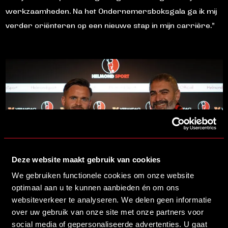
werkzaamheden. Na het Ondernemersboksgala ga ik mij
verder oriënteren op een nieuwe stap in mijn carrière.”
Deze website maakt gebruik van cookies
We gebruiken functionele cookies om onze website
optimaal aan u te kunnen aanbieden én om ons
13/06/2026 09:30
websiteverkeer te analyseren. We delen geen informatie
VERANDACI NIEUWE BUSINESS PARTNER VAN HELMOND SPORT
over uw gebruik van onze site met onze partners voor
LEES MEER
social media of gepersonaliseerde advertenties. U gaat