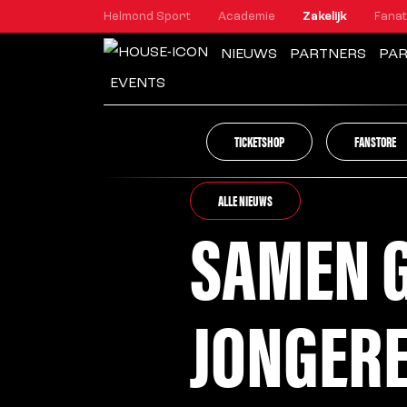
Helmond Sport
Academie
Zakelijk
Fanat
NIEUWS
PARTNERS
PA
EVENTS
TICKETSHOP
FANSTORE
ALLE NIEUWS
SAMEN 
JONGERE