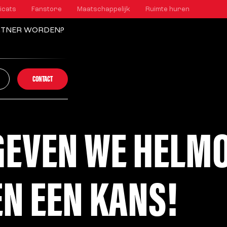
icats
Fanstore
Maatschappelijk
Ruimte huren
RTNER WORDEN?
CONTACT
GEVEN WE HELM
N EEN KANS!