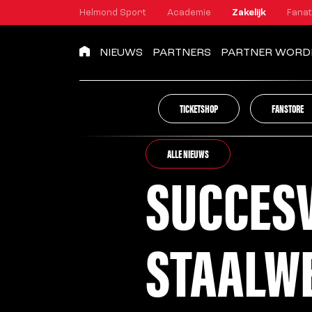
Helmond Sport
Academie
Zakelijk
Fanat
NIEUWS
PARTNERS
PARTNER WORD
TICKETSHOP
FANSTORE
ALLE NIEUWS
SUCCESV
STAALW