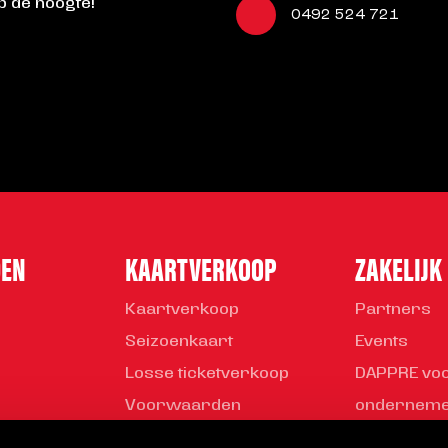
op de hoogte!
0492 524 721
DEN
KAARTVERKOOP
ZAKELIJK
Kaartverkoop
Partners
Seizoenkaart
Events
Losse ticketverkoop
DAPPRE vo
Voorwaarden
ondernem
Young Busi