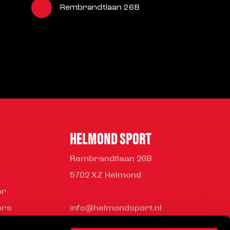
Rembrandtlaan 26B
HELMOND SPORT
Rembrandtlaan 26B
5702 XZ Helmond
or
ers
info@helmondsport.nl
ness Club
0492 524 721