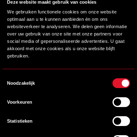
Deze website maakt gebruik van cookies
Reserveer kan via een e-mail naar
We gebruiken functionele cookies om onze website
sales@helmondsport.nl met de volgende gegevens:
optimaal aan u te kunnen aanbieden én om ons
websiteverkeer te analyseren. We delen geen informatie
Bedrijfsnaam
over uw gebruik van onze site met onze partners voor
Contactpersoon (voor- en achternaam,
social media of gepersonaliseerde advertenties. U gaat
telefoonnummer)
akkoord met onze cookies als u onze website blijft
Aantal personen
gebruiken.
Heeft u vragen? Neem gerust contact op
via sales@helmondsport.nl.
Toestemmingsselectie
Noodzakelijk
Wij kijken ernaar uit om samen met u het jaar feestelijk af
Voorkeuren
te sluiten!
Statistieken