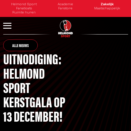
Helmond Sport
Academie
Zakelijk
Fanaticats
Fanstore
Maatschappelijk
Ruimte huren
ALLE NIEUWS
UITNODIGING:
HELMOND
SPORT
KERSTGALA OP
13 DECEMBER!