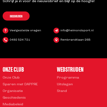
Schrijf je in voor de nieuwsbrief en blijf op de hoogte!
INSCHRIJVEN
Veelgestelde vragen
info@helmondsport.nl
0492 524 721
Rembrandtlaan 26B
ONZE CLUB
WEDSTRIJDEN
Onze Club
Programma
Sparen met DAPPRE
Uitslagen
Organisatie
Stand
Geschiedenis
Mediabeleid