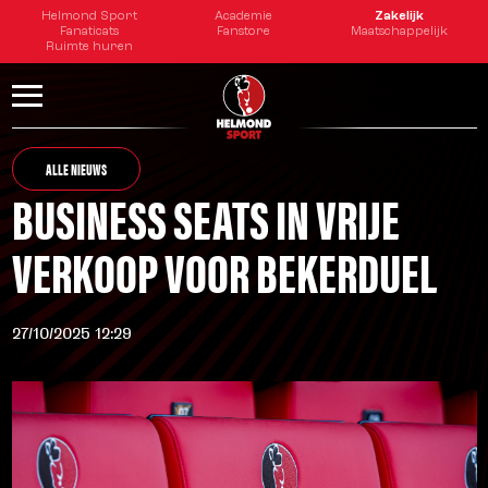
Helmond Sport
Academie
Zakelijk
Fanaticats
Fanstore
Maatschappelijk
Ruimte huren
ALLE NIEUWS
BUSINESS SEATS IN VRIJE
VERKOOP VOOR BEKERDUEL
27/10/2025 12:29