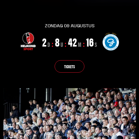
ZONDAG 09 AUGUSTUS
2
8
42
15
:
:
:
D
U
M
S
TICKETS