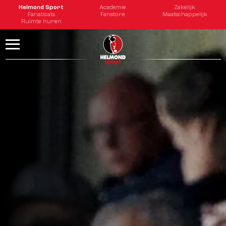
Helmond Sport
Academie
Zakelijk
Fanaticats
Fanstore
Maatschappelijk
Ruimte huren