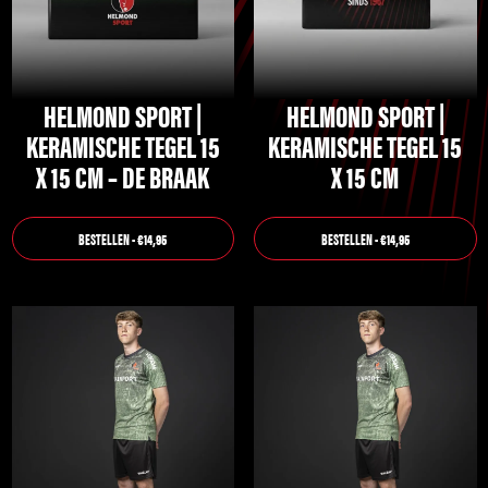
HELMOND SPORT |
HELMOND SPORT |
KERAMISCHE TEGEL 15
KERAMISCHE TEGEL 15
X 15 CM – DE BRAAK
X 15 CM
BESTELLEN - €14,95
BESTELLEN - €14,95
Dit
Dit
product
product
heeft
heeft
meerdere
meerdere
variaties.
variaties.
Deze
Deze