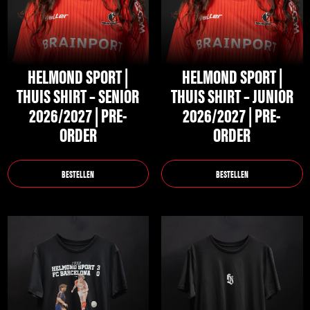
Deze
Deze
optie
optie
kan
kan
gekozen
gekozen
HELMOND SPORT |
HELMOND SPORT |
worden
worden
THUIS SHIRT – SENIOR
THUIS SHIRT – JUNIOR
op
op
2026/2027 | PRE-
2026/2027 | PRE-
de
de
ORDER
ORDER
productpagina
productpagina
BESTELLEN
BESTELLEN
Dit
Dit
product
product
heeft
heeft
meerdere
meerdere
variaties.
variaties.