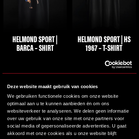
Deze
Deze
optie
optie
kan
kan
gekozen
gekozen
HELMOND SPORT |
HELMOND SPORT | HS
worden
worden
BARCA – SHIRT
1967 – T-SHIRT
op
op
de
de
BESTELLEN
BESTELLEN
productpagina
productpagina
Deze website maakt gebruik van cookies
Dit
We gebruiken functionele cookies om onze website
product
optimaal aan u te kunnen aanbieden én om ons
heeft
websiteverkeer te analyseren. We delen geen informatie
meerdere
over uw gebruik van onze site met onze partners voor
variaties.
social media of gepersonaliseerde advertenties. U gaat
Deze
akkoord met onze cookies als u onze website blijft