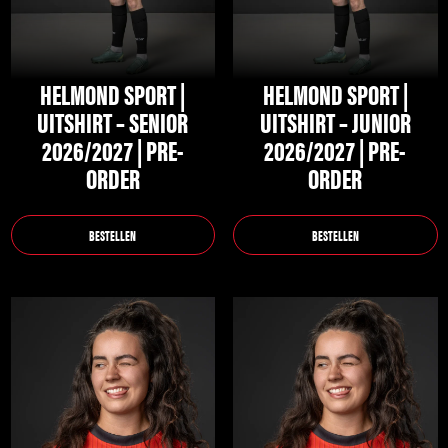
optie
optie
kan
kan
gekozen
gekozen
HELMOND SPORT |
HELMOND SPORT |
worden
worden
UITSHIRT – SENIOR
UITSHIRT – JUNIOR
op
op
2026/2027 | PRE-
2026/2027 | PRE-
de
de
ORDER
ORDER
productpagina
productpagina
BESTELLEN
BESTELLEN
Dit
Dit
product
product
heeft
heeft
meerdere
meerdere
variaties.
variaties.