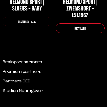
HELMOND SPORT |
HELMOND SPORT |
worden
SLOFJES – BABY
ZWEMSHORT –
op
EST.1967
de
BESTELLEN - €7,99
productpagina
BESTELLEN
Brainport partners
Premium partners
Partners CED
Stadion Naamgever