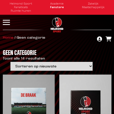
Helmond Sport
Academie
Zakelijk
Fanaticats
Fanstore
Maatschappelijk
Ruimte huren
Home
/ Geen categorie
GEEN CATEGORIE
Toont alle 14 resultaten
Gesorteerd
op
nieuwste