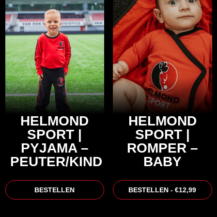
Dit
product
heeft
meerdere
variaties.
Deze
optie
kan
gekozen
HELMOND
HELMOND
worden
SPORT |
SPORT |
op
PYJAMA –
ROMPER –
de
PEUTER/KIND
BABY
productpagina
BESTELLEN
BESTELLEN - €12,99