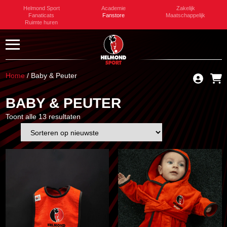
Helmond Sport
Academie
Zakelijk
Fanaticats
Fanstore
Maatschappelijk
Ruimte huren
Home
/ Baby & Peuter
BABY & PEUTER
Toont alle 13 resultaten
Gesorteerd
op
nieuwste