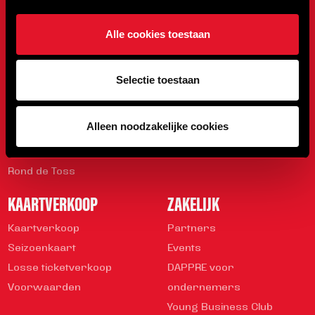
ONZE CLUB
WEDSTRIJDEN
Alle cookies toestaan
Onze Club
Programma
Sparen met DAPPRE
Uitslagen
Organisatie
Stand
Selectie toestaan
Geschiedenis
Mediabeleid
Alleen noodzakelijke cookies
Veiligheidsregels
Vrijwilliger worden
Rond de Toss
KAARTVERKOOP
ZAKELIJK
Kaartverkoop
Partners
Seizoenkaart
Events
Losse ticketverkoop
DAPPRE voor
Voorwaarden
ondernemers
Young Business Club