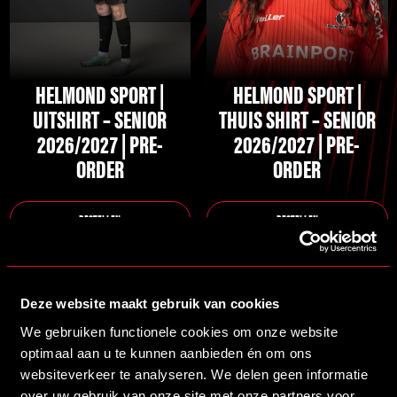
optie
optie
kan
kan
gekozen
gekozen
HELMOND SPORT |
HELMOND SPORT |
worden
worden
UITSHIRT – SENIOR
THUIS SHIRT – SENIOR
op
op
2026/2027 | PRE-
2026/2027 | PRE-
de
de
ORDER
ORDER
productpagina
productpagina
BESTELLEN
BESTELLEN
Deze website maakt gebruik van cookies
We gebruiken functionele cookies om onze website
Brainport partners
optimaal aan u te kunnen aanbieden én om ons
websiteverkeer te analyseren. We delen geen informatie
Premium partners
over uw gebruik van onze site met onze partners voor