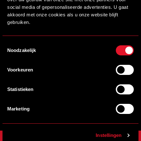
Partners CED
social media of gepersonaliseerde advertenties. U gaat
akkoord met onze cookies als u onze website blijft
Stadion Naamgever
gebruiken.
SCHRIJF JE IN VOOR DE NIEUWSBRIEF
Toestemmingsselectie
Noodzakelijk
Schrijf je in voor de nieuwsbrief en blijf op de hoogte!
Voorkeuren
INSCHRIJVEN
Statistieken
Veelgestelde vragen
info@helmondsport.nl
0492 524 721
Rembrandtlaan 26B
Marketing
Instellingen