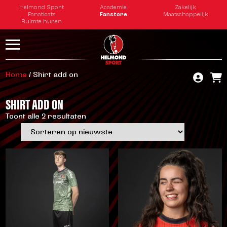
Helmond Sport
Academie
Zakelijk
Fanaticats
Fanstore
Maatschappelijk
Ruimte huren
Home
/ Shirt add on
SHIRT ADD ON
Toont alle 2 resultaten
Gesorteerd
op
nieuwste
Dit
Dit
product
product
heeft
heeft
meerdere
meerdere
variaties.
variaties.
Deze
Deze