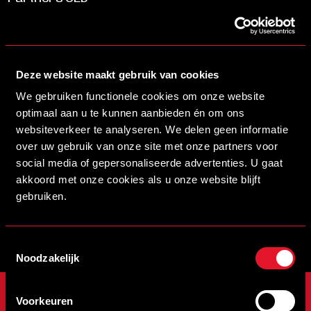
Stadion Naamgever
Deze website maakt gebruik van cookies
SCHRIJF JE IN VOOR DE NIEUWSBRIEF
We gebruiken functionele cookies om onze website
Schrijf je in voor de nieuwsbrief en blijf op de hoogte!
optimaal aan u te kunnen aanbieden én om ons
websiteverkeer te analyseren. We delen geen informatie
over uw gebruik van onze site met onze partners voor
INSCHRIJVEN
social media of gepersonaliseerde advertenties. U gaat
akkoord met onze cookies als u onze website blijft
Veelgestelde vragen
info@helmondsport.nl
gebruiken.
0492 524 721
Rembrandtlaan 26B
Toestemmingsselectie
Noodzakelijk
ONZE CLUB
WEDSTRIJDEN
Voorkeuren