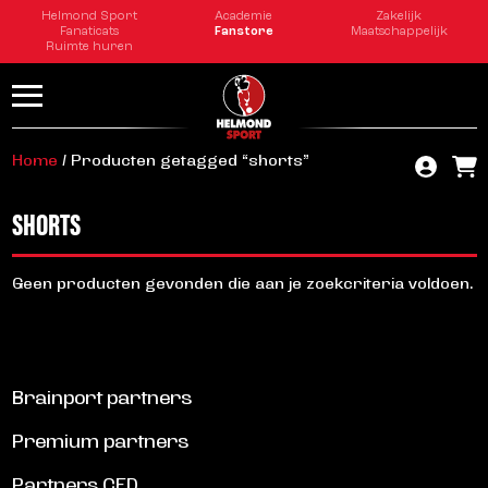
Helmond Sport
Academie
Zakelijk
Fanaticats
Fanstore
Maatschappelijk
Ruimte huren
Home
/ Producten getagged “shorts”
SHORTS
Geen producten gevonden die aan je zoekcriteria voldoen.
Brainport partners
Premium partners
Partners CED