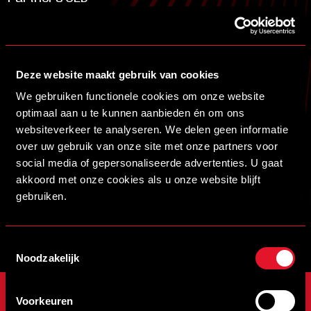
Stadion Naamgever
Deze website maakt gebruik van cookies
SCHRIJF JE IN VOOR DE NIEUWSBRIEF
We gebruiken functionele cookies om onze website
Schrijf je in voor de nieuwsbrief en blijf op de hoogte!
optimaal aan u te kunnen aanbieden én om ons
websiteverkeer te analyseren. We delen geen informatie
over uw gebruik van onze site met onze partners voor
INSCHRIJVEN
social media of gepersonaliseerde advertenties. U gaat
akkoord met onze cookies als u onze website blijft
Veelgestelde vragen
info@helmondsport.nl
gebruiken.
0492 524 721
Rembrandtlaan 26B
Toestemmingsselectie
Noodzakelijk
ONZE CLUB
WEDSTRIJDEN
Voorkeuren