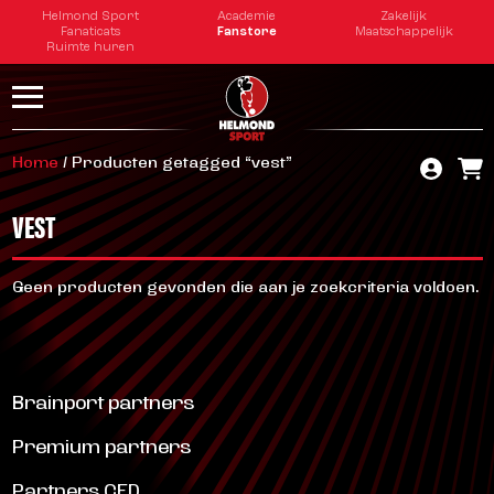
Helmond Sport
Academie
Zakelijk
Fanaticats
Fanstore
Maatschappelijk
Ruimte huren
Home
/ Producten getagged “vest”
VEST
Geen producten gevonden die aan je zoekcriteria voldoen.
Brainport partners
Premium partners
Partners CED