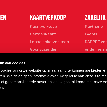
DEN
KAARTVERKOOP
ZAKELIJK
Kaartverkoop
Partners
Seizoenkaart
Events
Losse ticketverkoop
DAPPRE vo
Voorwaarden
ondernem
Young Busi
ik van cookies
Partner wo
 cookies om onze website optimaal aan u te kunnen aanbieden é
Helmond Sp
ren. We delen geen informatie over uw gebruik van onze site me
a of gepersonaliseerde advertenties. U gaat akkoord met onze co
en.