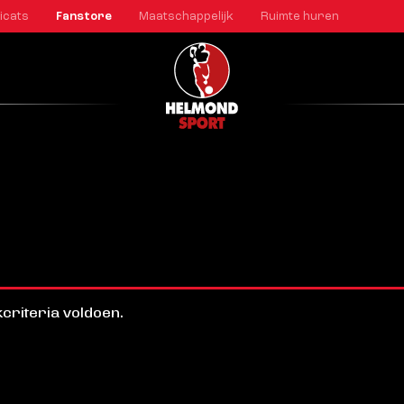
icats
Fanstore
Maatschappelijk
Ruimte huren
criteria voldoen.