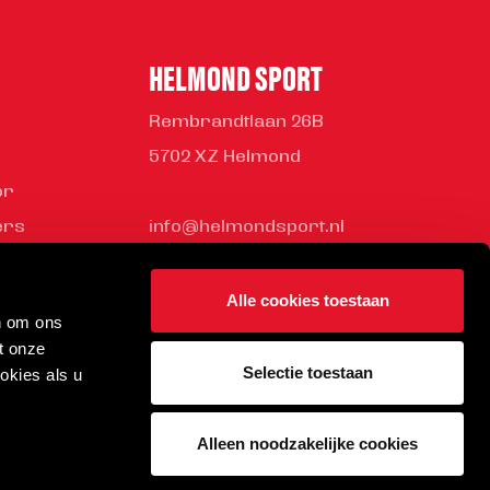
HELMOND SPORT
Rembrandtlaan 26B
5702 XZ Helmond
or
ers
info@helmondsport.nl
ness Club
0492 524 721
rden bij
Alle cookies toestaan
n om ons
ort
t onze
Selectie toestaan
okies als u
Alleen noodzakelijke cookies