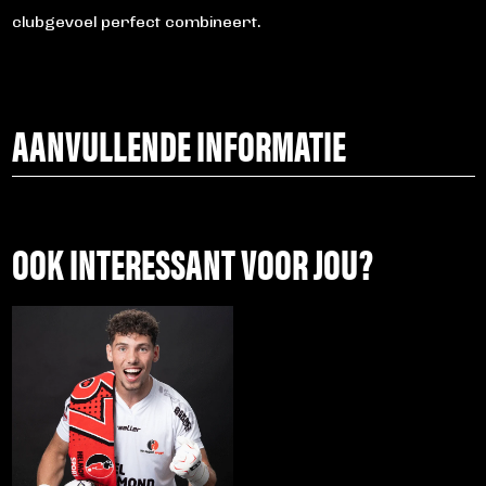
clubgevoel perfect combineert.
AANVULLENDE INFORMATIE
OOK INTERESSANT VOOR JOU?
Dit
product
heeft
meerdere
variaties.
Deze