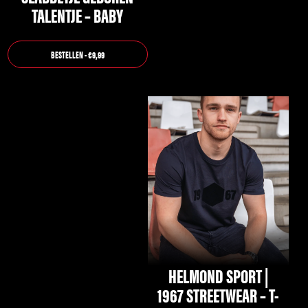
TALENTJE – BABY
BESTELLEN - €9,99
Dit
product
heeft
meerdere
variaties.
Deze
optie
kan
gekozen
HELMOND SPORT |
worden
1967 STREETWEAR – T-
op