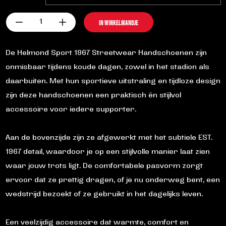
Helmond
IN WINKELMANDJE
Sport
|
1967
De Helmond Sport 1967 Streetwear Handschoenen zijn
Streetwear
onmisbaar tijdens koude dagen, zowel in het stadion als
-
Handschoenen
daarbuiten. Met hun sportieve uitstraling en tijdloze design
-
zijn deze handschoenen een praktisch én stijlvol
Est.1967
accessoire voor iedere supporter.
aantal
Aan de bovenzijde zijn ze afgewerkt met het subtiele EST.
1967 detail, waardoor je op een stijlvolle manier laat zien
waar jouw trots ligt. De comfortabele pasvorm zorgt
ervoor dat ze prettig dragen, of je nu onderweg bent, een
wedstrijd bezoekt of ze gebruikt in het dagelijks leven.
Een veelzijdig accessoire dat warmte, comfort en