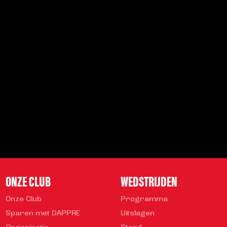
SCHRIJF JE IN VOOR DE NIEUWSBRIEF
Schrijf je in voor de nieuwsbrief en blijf op de hoogte!
INSCHRIJVEN
Veelgestelde vragen
info@helmondsport.nl
0492 524 721
Rembrandtlaan 26B
ONZE CLUB
WEDSTRIJDEN
Onze Club
Programma
Sparen met DAPPRE
Uitslagen