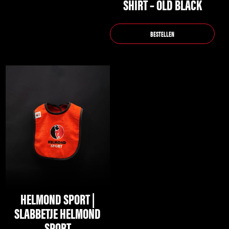
SHIRT – OLD BLACK
de
productpagina
BESTELLEN
HELMOND SPORT |
SLABBETJE HELMOND
SPORT