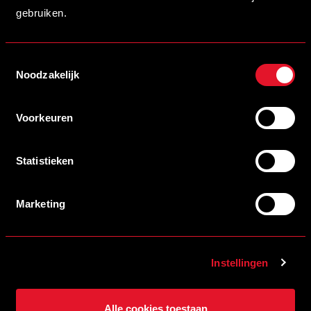
HELMOND SPORT |
gebruiken.
SLOFJES – BABY
Toestemmingsselectie
BESTELLEN - €7,99
Noodzakelijk
Voorkeuren
Statistieken
Marketing
Instellingen
HELMOND SPORT |
Alle cookies toestaan