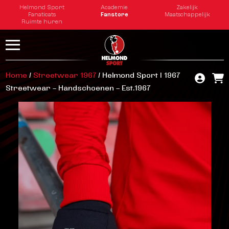
Helmond Sport
Academie
Zakelijk
Fanaticats
Fanstore
Maatschappelijk
Ruimte huren
Home
/
Streetwear 1967
/ Helmond Sport | 1967
Streetwear – Handschoenen – Est.1967