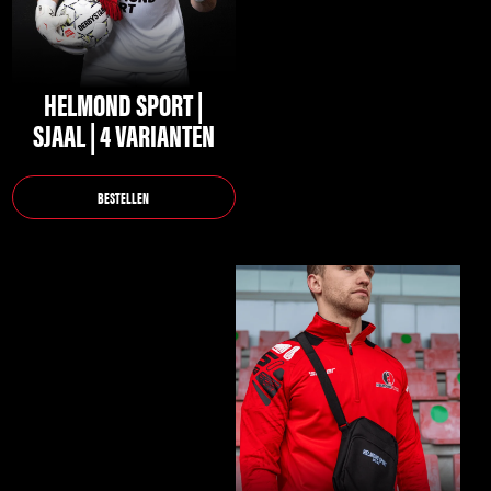
optie
kan
gekozen
HELMOND SPORT |
worden
SJAAL | 4 VARIANTEN
op
de
BESTELLEN
productpagina