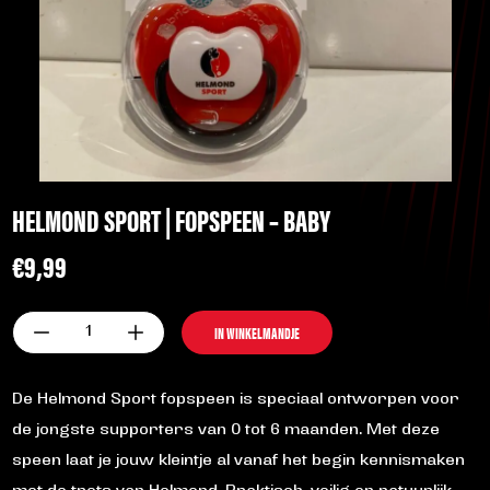
HELMOND SPORT | FOPSPEEN – BABY
€
9,99
Helmond
IN WINKELMANDJE
Sport
|
Fopspeen
De Helmond Sport fopspeen is speciaal ontworpen voor
-
de jongste supporters van 0 tot 6 maanden. Met deze
baby
aantal
speen laat je jouw kleintje al vanaf het begin kennismaken