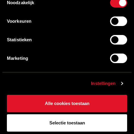
Noodzakelijk
Voorkeuren
Statistieken
Marketing
HELMOND SPORT |
SLABBETJE JONGEN –
Instellingen
BABY
Alle cookies toestaan
BESTELLEN - €9,99
Selectie toestaan