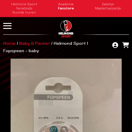
Helmond Sport
Academie
Zakelijk
Fanaticats
Fanstore
Maatschappelijk
Ruimte huren
Home
/
Baby & Peuter
/ Helmond Sport |
Fopspeen – baby