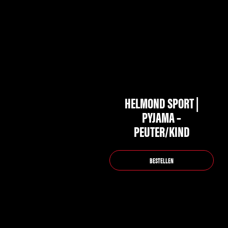
heeft
meerdere
variaties.
Deze
optie
kan
gekozen
HELMOND SPORT |
worden
PYJAMA –
op
PEUTER/KIND
de
productpagina
BESTELLEN