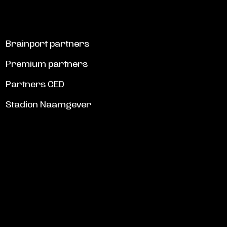
Brainport partners
Premium partners
Partners CED
Stadion Naamgever
SCHRIJF JE IN VOOR DE NIEUWSBRIEF
Schrijf je in voor de nieuwsbrief en blijf op de hoogte!
INSCHRIJVEN