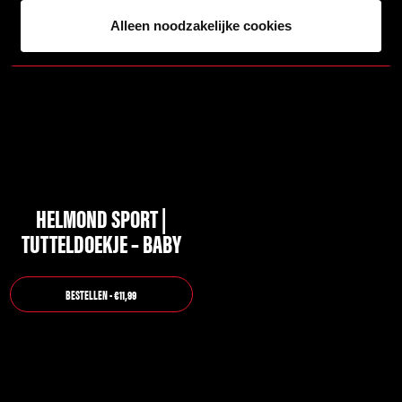
Alleen noodzakelijke cookies
HELMOND SPORT |
TUTTELDOEKJE – BABY
BESTELLEN - €11,99
Dit
product