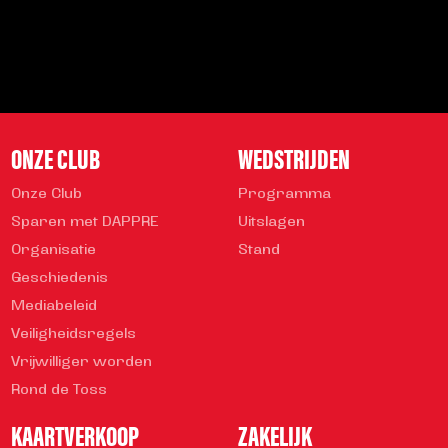
Veelgestelde vragen
info@helmondsport.nl
0492 524 721
Rembrandtlaan 26B
ONZE CLUB
WEDSTRIJDEN
Onze Club
Programma
Sparen met DAPPRE
Uitslagen
Organisatie
Stand
Geschiedenis
Mediabeleid
Veiligheidsregels
Vrijwilliger worden
Rond de Toss
KAARTVERKOOP
ZAKELIJK