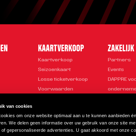
DEN
KAARTVERKOOP
ZAKELIJK
Kaartverkoop
Partners
Seizoenkaart
Events
Losse ticketverkoop
DAPPRE vo
Voorwaarden
ondernem
Young Busi
ik van cookies
Partner wo
 cookies om onze website optimaal aan u te kunnen aanbieden é
Helmond Sp
ren. We delen geen informatie over uw gebruik van onze site me
a of gepersonaliseerde advertenties. U gaat akkoord met onze co