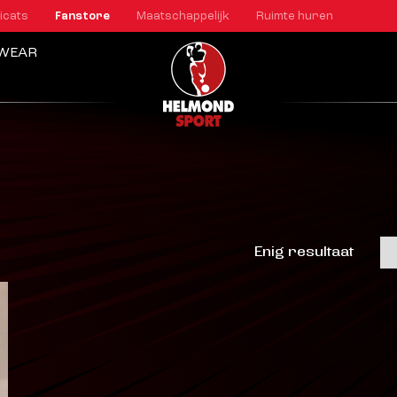
icats
Fanstore
Maatschappelijk
Ruimte huren
TWEAR
Enig resultaat