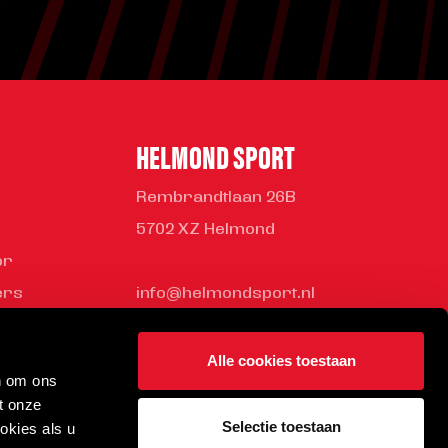
HELMOND SPORT
Rembrandtlaan 26B
5702 XZ Helmond
or
ers
info@helmondsport.nl
ness Club
0492 524 721
rden bij
Alle cookies toestaan
n om ons
ort
t onze
Selectie toestaan
okies als u